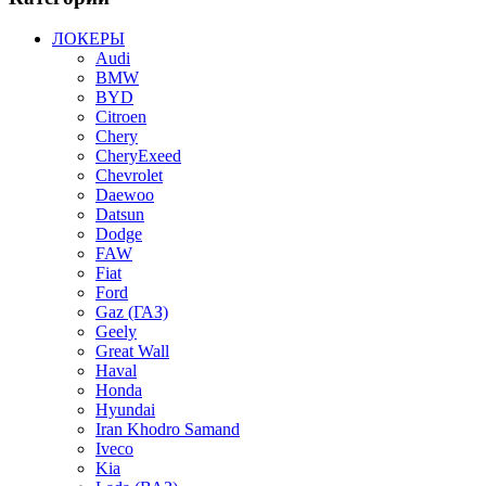
ЛОКЕРЫ
Audi
BMW
BYD
Citroen
Chery
CheryExeed
Chevrolet
Daewoo
Datsun
Dodge
FAW
Fiat
Ford
Gaz (ГАЗ)
Geely
Great Wall
Haval
Honda
Hyundai
Iran Khodro Samand
Iveco
Kia