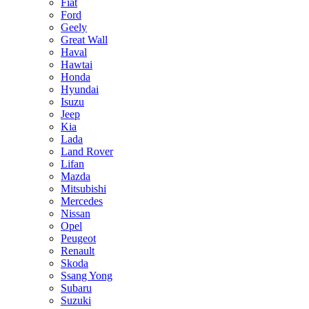
Fiat
Ford
Geely
Great Wall
Haval
Hawtai
Honda
Hyundai
Isuzu
Jeep
Kia
Lada
Land Rover
Lifan
Mazda
Mitsubishi
Mercedes
Nissan
Opel
Peugeot
Renault
Skoda
Ssang Yong
Subaru
Suzuki