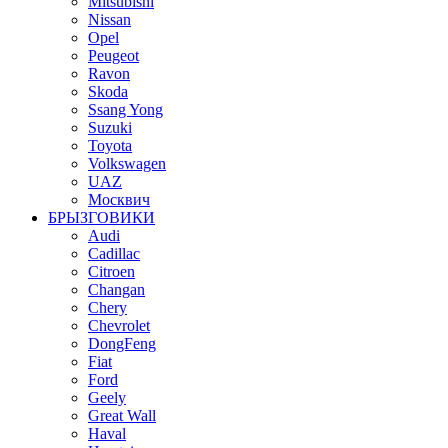
Mitsubishi
Nissan
Opel
Peugeot
Ravon
Skoda
Ssang Yong
Suzuki
Toyota
Volkswagen
UAZ
Москвич
БРЫЗГОВИКИ
Audi
Cadillac
Citroen
Changan
Chery
Chevrolet
DongFeng
Fiat
Ford
Geely
Great Wall
Haval