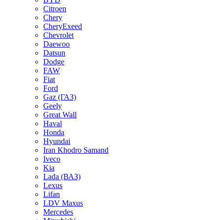
Citroen
Chery
CheryExeed
Chevrolet
Daewoo
Datsun
Dodge
FAW
Fiat
Ford
Gaz (ГАЗ)
Geely
Great Wall
Haval
Honda
Hyundai
Iran Khodro Samand
Iveco
Kia
Lada (ВАЗ)
Lexus
Lifan
LDV Maxus
Mercedes