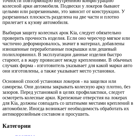
точности повторяющую внутреннюю конфигурацию
колесной арки автомобиля. Подвески у локеров бывают
целыми или разрезанными, это зависит от конструкции. У
разрезанных плоскость разделена на две части и плотно
прилегает к кузову автомобиля.
Выбирая защиту колесных арок Kia, следует обязательно
проверить прочность изделия. Если оно чересчур мягкое или
частично деформировалось, значит в материал, добавлены
изношенные переработанные покрышки или дешевый
полихлорвинил. В эксплуатации данные изделия быстро
стареют, а в жару провисают между креплениями. В обычных
случаях фирма - изготовитель указывает для какой марки авто
они изготовлены, а также указывает место установки.
Основной способ установки локеров - на защелки или
саморезы. Они должны закрывать колесную арку плотно, без
зазоров. Перед установкой в целях профилактики, следует
осмотреть колесные арки. Крепежные отверстия на локерах
для Kia, должны совпадать со штатными местами креплений в
автомобиле. Иногда возникает необходимость обработать их
антикоррозийным составом и просушить.
Категории