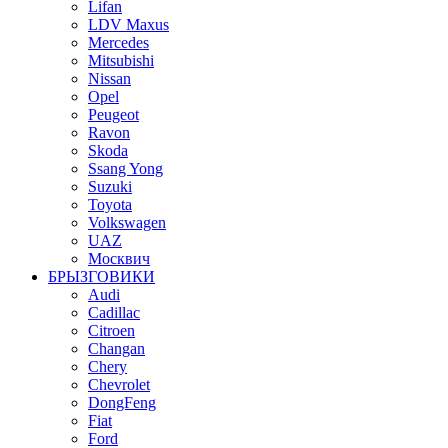
Lifan
LDV Maxus
Mercedes
Mitsubishi
Nissan
Opel
Peugeot
Ravon
Skoda
Ssang Yong
Suzuki
Toyota
Volkswagen
UAZ
Москвич
БРЫЗГОВИКИ
Audi
Cadillac
Citroen
Changan
Chery
Chevrolet
DongFeng
Fiat
Ford