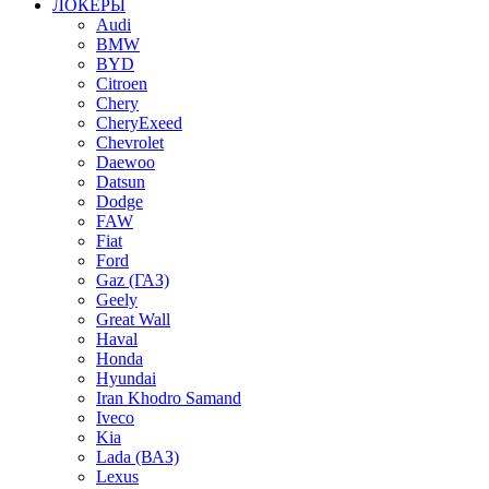
ЛОКЕРЫ
Audi
BMW
BYD
Citroen
Chery
CheryExeed
Chevrolet
Daewoo
Datsun
Dodge
FAW
Fiat
Ford
Gaz (ГАЗ)
Geely
Great Wall
Haval
Honda
Hyundai
Iran Khodro Samand
Iveco
Kia
Lada (ВАЗ)
Lexus