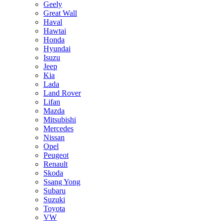
Geely
Great Wall
Haval
Hawtai
Honda
Hyundai
Isuzu
Jeep
Kia
Lada
Land Rover
Lifan
Mazda
Mitsubishi
Mercedes
Nissan
Opel
Peugeot
Renault
Skoda
Ssang Yong
Subaru
Suzuki
Toyota
VW